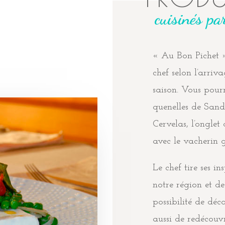
cuisinés pa
« Au Bon Pichet »,
chef selon l’arriv
saison. Vous pourr
quenelles de Sandr
Cervelas, l’onglet
avec le vacherin g
Le chef tire ses in
notre région et de
possibilité de déc
aussi de redécouvr