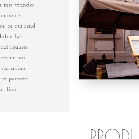
ne mes viandes
ion de ce
e, ce qui rend
lable. Les
ont réalisés
 comme nos
 variations
 et peuvent
ut. Bon
PRODU