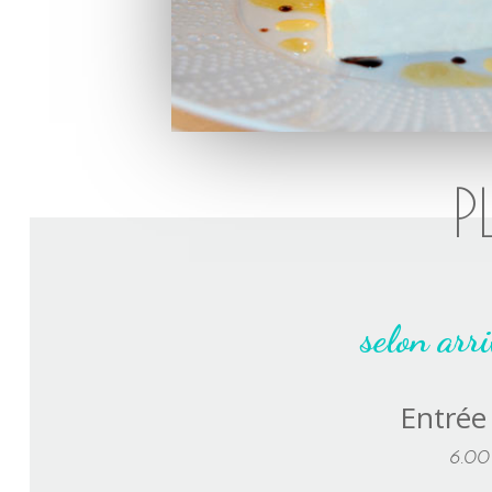
P
selon arr
Entrée
6.00