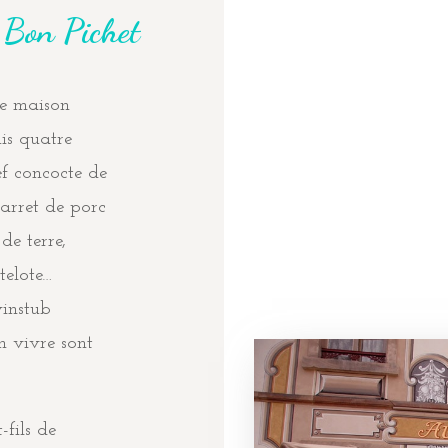
 Bon Pichet
tte maison
is quatre
ef concocte de
 jarret de porc
e terre,
telote…
winstub
n vivre sont
-fils de