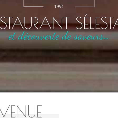
E CUISINE RÉGION
dans un cadre authentique
NVENUE