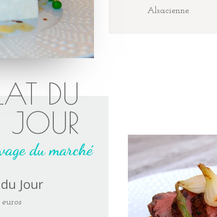
Alsacienne.
LAT DU
JOUR
ivage du marché
 du Jour
 euros